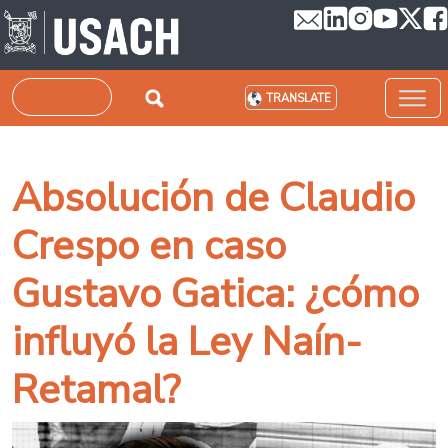
Skip to main content
Search
TRANSLATE
Absolución de Claudio
Crespo en caso
Gustavo Gatica: ¿cómo
influyó la Ley Naín-
Retamal?