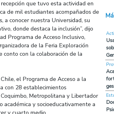
 recepción que tuvo esta actividad en
rca de mil estudiantes acompañados de
Má
es, a conocer nuestra Universidad, su
ivo, donde destaca la inclusión”, dijo
Act
dad Programa de Acceso Inclusivo,
Usa
rganizadora de la Feria Exploración
sob
 conto con la colaboración de la
Ge
Pro
Aca
 Chile, el Programa de Acceso a la
for
ges
ja con 28 establecimientos
e Coquimbo, Metropolitana y Libertador
Est
Doc
o académica y socioeducativamente a
Psi
cer y cuarto medio.