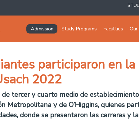
STU
Navegación principal
Admission
Study Programs
Faculties
Our 
iantes participaron en la
Usach 2022
s de tercer y cuarto medio de establecimien
ión Metropolitana y de O’Higgins, quienes pa
ades, donde se presentaron las carreras y las
.