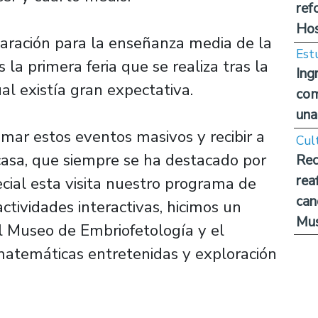
ref
Hos
paración para la enseñanza media de la
Est
la primera feria que se realiza tras la
Ing
l existía gran expectativa.
com
una
ar estos eventos masivos y recibir a
Cul
 casa, que siempre se ha destacado por
Rec
rea
ecial esta visita nuestro programa de
can
ctividades interactivas, hicimos un
Mus
 al Museo de Embriofetología y el
 matemáticas entretenidas y exploración