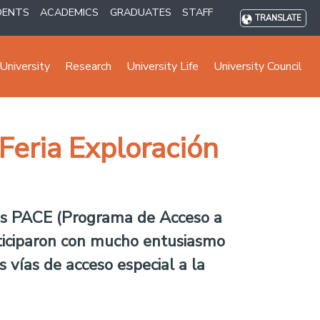
DENTS
ACADEMICS
GRADUATES
STAFF
TRANSLATE
University
Research
University Life
University Council
 Feria Exploración
tos PACE (Programa de Acceso a
rticiparon con mucho entusiasmo
 vías de acceso especial a la