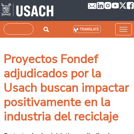
Skip to main content
Search
TRANSLATE
Proyectos Fondef
adjudicados por la
Usach buscan impactar
positivamente en la
industria del reciclaje