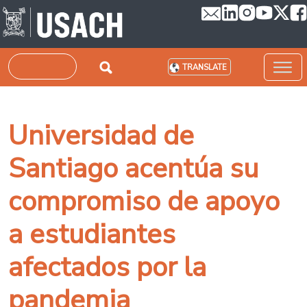
Skip to main content
Search
TRANSLATE
Universidad de
Santiago acentúa su
compromiso de apoyo
a estudiantes
afectados por la
pandemia