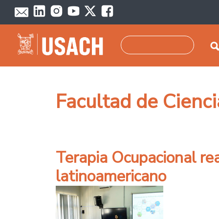
Pasar al contenido principal
Buscar
Facultad de Cienc
Terapia Ocupacional real
latinoamericano