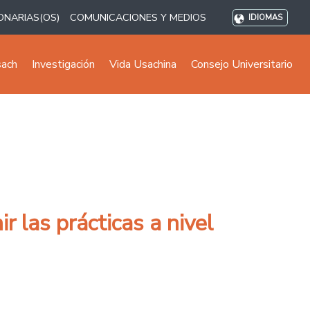
ONARIAS(OS)
COMUNICACIONES Y MEDIOS
IDIOMAS
sach
Investigación
Vida Usachina
Consejo Universitario
r las prácticas a nivel