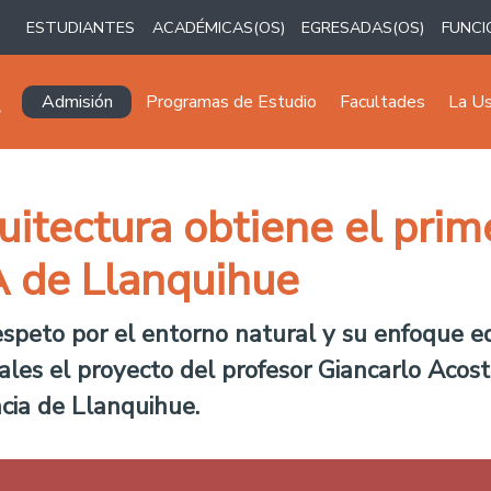
ESTUDIANTES
ACADÉMICAS(OS)
EGRESADAS(OS)
FUNCI
Navegación principal
Admisión
Programas de Estudio
Facultades
La U
itectura obtiene el prime
 de Llanquihue
respeto por el entorno natural y su enfoque 
ales el proyecto del profesor Giancarlo Acost
cia de Llanquihue.