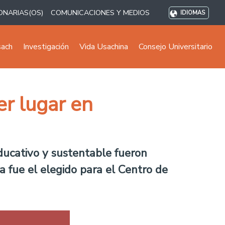
ONARIAS(OS)
COMUNICACIONES Y MEDIOS
IDIOMAS
sach
Investigación
Vida Usachina
Consejo Universitario
r lugar en
educativo y sustentable fueron
a fue el elegido para el Centro de