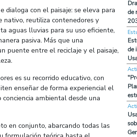
Dra
e dialoga con el paisaje: se eleva para
de 
 nativo, reutiliza contenedores y
20
ta aguas lluvias para su uso eficiente,
Est
 manera pasiva. Más que una
Est
de 
n puente entre el reciclaje y el paisaje,
Us
eza.
Act
res es su recorrido educativo, con
"Pr
Pla
iten enseñar de forma experiencial el
est
do conciencia ambiental desde una
Act
Usa
sob
to en conjunto, abarcando todas las
Ge
u formulación teórica hasta el