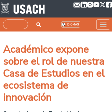
Pasar al contenido principal
Buscar
IDIOMAS
Académico expone
sobre el rol de nuestra
Casa de Estudios en el
ecosistema de
innovación