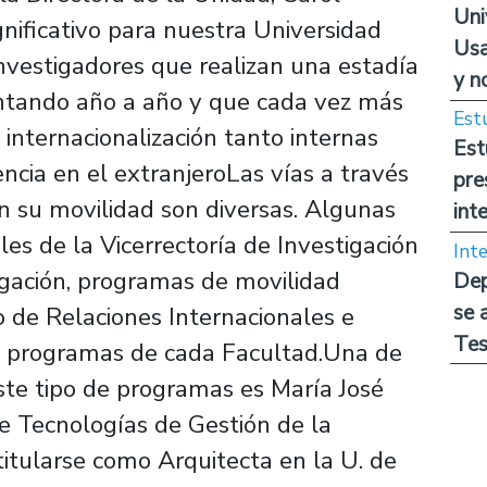
Uni
gnificativo para nuestra Universidad
Usa
vestigadores que realizan una estadía
y n
entando año a año y que cada vez más
Est
internacionalización tanto internas
Est
ncia en el extranjeroLas vías a través
pre
n su movilidad son diversas. Algunas
int
les de la Vicerrectoría de Investigación
Int
igación, programas de movilidad
Dep
se 
 de Relaciones Internacionales e
Tes
os programas de cada Facultad.Una de
ste tipo de programas es María José
 Tecnologías de Gestión de la
titularse como Arquitecta en la U. de