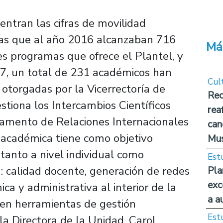
ntran las cifras de movilidad
las que al año 2016 alcanzaban 716
Má
tes programas que ofrece el Plantel, y
17, un total de 231 académicos han
Cul
s otorgadas por la Vicerrectoría de
Rec
stiona los Intercambios Científicos
rea
tamento de Relaciones Internacionales
can
ad académica tiene como objetivo
Mus
tanto a nivel individual como
Est
n: calidad docente, generación de redes
Pla
exc
ica y administrativa al interior de la
a a
 en herramientas de gestión
Est
e la Directora de la Unidad, Carol