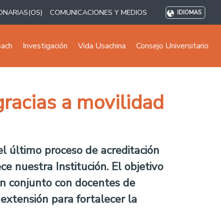
ONARIAS(OS)
COMUNICACIONES Y MEDIOS
IDIOMAS
sach
Investigación
Vida Usachina
Consejo Universitario
racias a movilidad
l último proceso de acreditación
e nuestra Institución. El objetivo
 en conjunto con docentes de
 extensión para fortalecer la