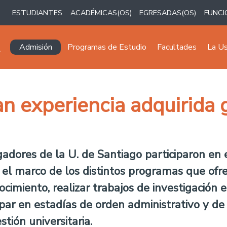
ESTUDIANTES
ACADÉMICAS(OS)
EGRESADAS(OS)
FUNCI
Navegación principal
Admisión
Programas de Estudio
Facultades
La U
n experiencia adquirida g
adores de la U. de Santiago participaron en e
l marco de los distintos programas que ofrec
nocimiento, realizar trabajos de investigación
cipar en estadías de orden administrativo y de
tión universitaria.