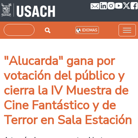
Pasar al contenido principal
Buscar
IDIOMAS
"Alucarda" gana por
votación del público y
cierra la IV Muestra de
Cine Fantástico y de
Terror en Sala Estación