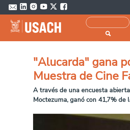
Passar para o conteúdo principal
Pesquisar
"Alucarda" gana por
Muestra de Cine Fa
A través de una encuesta abierta 
Moctezuma, ganó con 41,7% de los