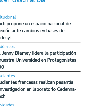
s en Usach al Día
itucional
ch propone un espacio nacional de
lexión ante cambios en bases de
decyt
démicos
. Jenny Blamey lidera la participación
nuestra Universidad en Protagonistas
30
udiantes
udiantes francesas realizan pasantía
investigación en laboratorio Cedenna-
ach
ividades