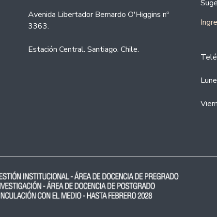
Suge
Avenida Libertador Bernardo O'Higgins nº
Ingr
3363.
Estación Central. Santiago. Chile.
Telé
Lune
Vier