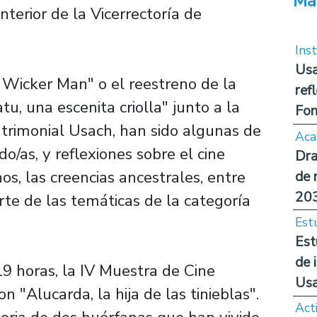
Má
nterior de la Vicerrectoría de
Inst
Usa
Wicker Man" o el reestreno de la
ref
u, una escenita criolla" junto a la
Fon
atrimonial Usach, han sido algunas de
Aca
do/as, y reflexiones sobre el cine
Dra
nos, las creencias ancestrales, entre
de 
20
te de las temáticas de la categoría
Est
Est
de 
19 horas, la IV Muestra de Cine
Us
n "Alucarda, la hija de las tinieblas".
Act