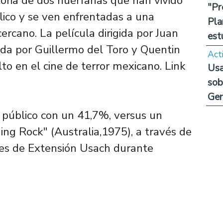
toria de dos huérfanas que han vivido
"Pr
lico y se ven enfrentadas a una
Pla
ercano. La película dirigida por Juan
est
a por Guillermo del Toro y Quentin
Act
to en el cine de terror mexicano. Link
Usa
sob
Ge
 público con un 41,7%, versus un
ing Rock" (Australia,1975), a través de
les de Extensión Usach durante