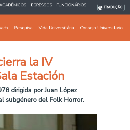
ACADÊMICOS
EGRESSOS
FUNCIONÁRIOS
TRADUÇÃO
sach
Pesquisa
Vida Universitária
Consejo Universitario
ierra la IV
Sala Estación
978 dirigida por Juan López
al subgénero del Folk Horror.