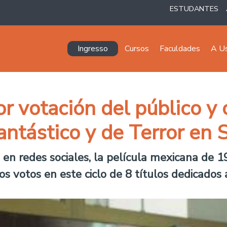
ESTUDANTES
Navegación principal
Ingresso
Cursos
Faculdades
A U
 votación del público y c
ntástico y de Terror en 
en redes sociales, la película mexicana de 1
 votos en este ciclo de 8 títulos dedicados 