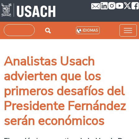
Pasar al contenido principal
Buscar
IDIOMAS
Analistas Usach
advierten que los
primeros desafíos del
Presidente Fernández
serán económicos