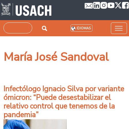
Pasar al contenido principal
Buscar
IDIOMAS
María José Sandoval
Infectólogo Ignacio Silva por variante
ómicron: “Puede desestabilizar el
relativo control que tenemos de la
pandemia”