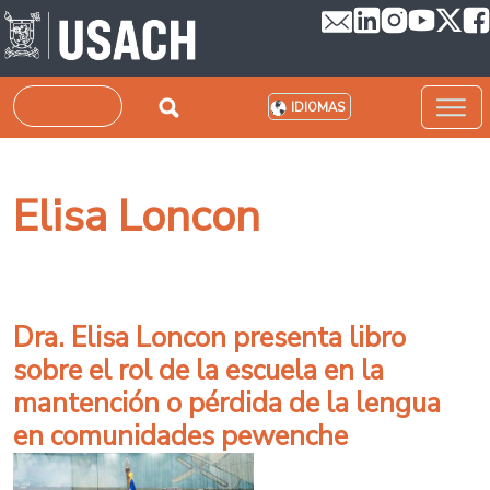
Pasar al contenido principal
Buscar
IDIOMAS
Elisa Loncon
Dra. Elisa Loncon presenta libro
sobre el rol de la escuela en la
mantención o pérdida de la lengua
en comunidades pewenche