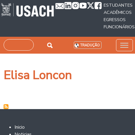
Passar para o conteúdo principal
ESTUDANTES
ACADÊMICOS
EGRESSOS
FUNCIONÁRIOS
Pesquisar
TRADUÇÃO
Elisa Loncon
Footer 2
Inicio
Noticias