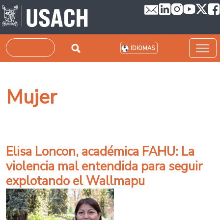
Pasar al contenido principal
Buscar
IDIOMAS
Mujer
Elisa Loncon, académica FAHU: La
violencia mal entendida para seguir
explotando el Wallmapu