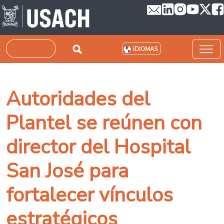
Pasar al contenido principal
Buscar
IDIOMAS
Autoridades del
Plantel se reúnen con
director del Hospital
San José para
fortalecer vínculos
estratégicos