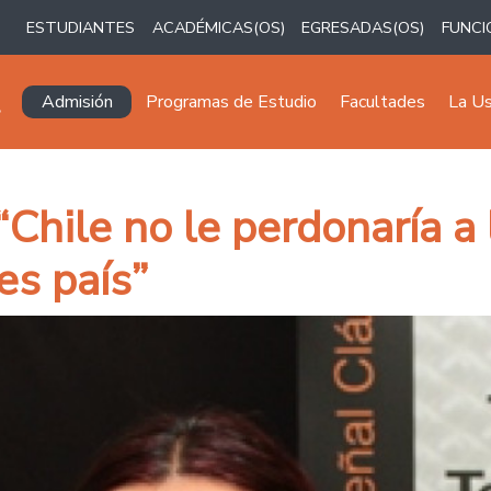
ESTUDIANTES
ACADÉMICAS(OS)
EGRESADAS(OS)
FUNCI
Navegación principal
Admisión
Programas de Estudio
Facultades
La U
“Chile no le perdonaría a
es país”