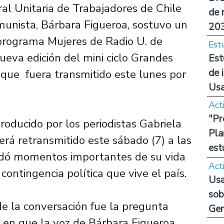
al Unitaria de Trabajadores de Chile
de 
munista, Bárbara Figueroa, sostuvo un
20
programa Mujeres de Radio U. de
Est
ueva edición del mini ciclo Grandes
Est
de 
que fuera transmitido este lunes por
Us
Act
"Pr
roducido por los periodistas Gabriela
Pla
rá retransmitido este sábado (7) a las
est
ordó momentos importantes de su vida
Act
 contingencia política que vive el país.
Usa
sob
 la conversación fue la pregunta
Ge
 en que la voz de Bárbara Figueroa