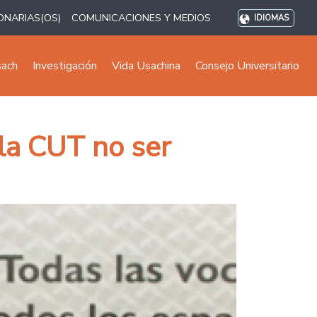
ONARIAS(OS)
COMUNICACIONES Y MEDIOS
IDIOMAS
sach
Investigación
Vida Usachina
Consejo Universitario
 la CUT no ser