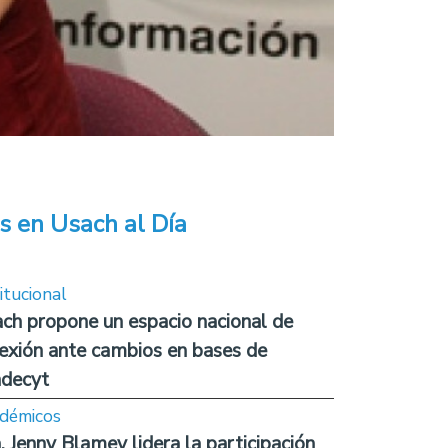
s en Usach al Día
itucional
ch propone un espacio nacional de
lexión ante cambios en bases de
decyt
démicos
. Jenny Blamey lidera la participación