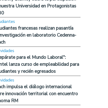
nuestra Universidad en Protagonistas
30
udiantes
udiantes francesas realizan pasantía
investigación en laboratorio Cedenna-
ach
ividades
epárate para el Mundo Laboral":
ntel lanza curso de empleabilidad para
udiantes y recién egresados
ividades
ch impulsa el diálogo internacional
re innovación territorial con encuentro
noma RM