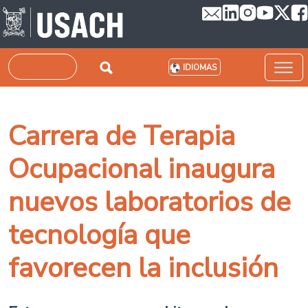
Pasar al contenido principal
Buscar
IDIOMAS
Carrera de Terapia
Ocupacional inaugura
nuevos laboratorios de
tecnología que
favorecen la inclusión