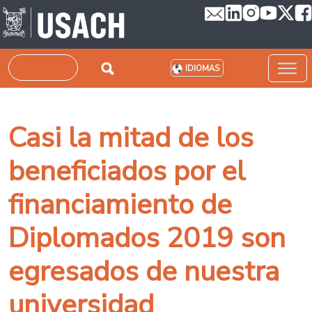
Pasar al contenido principal
Buscar
IDIOMAS
Casi la mitad de los
beneficiados por el
financiamiento de
Diplomados 2019 son
egresados de nuestra
universidad