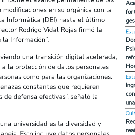
Aca
modificaciones en su orgánica con la
for
ca Informática (DEI) hasta el último
ges
 rector Rodrigo Vidal Rojas firmó la
Est
 la Información”.
Doc
Psi
iendo una transición digital acelerada,
ref
Hos
y a la protección de datos personales
ersonas como para las organizaciones.
Est
Ing
enazas constantes que requieren
com
 de defensa efectivas”, señaló la
una
Cul
Rec
 una universidad es la diversidad y
rea
neja. Esto incluye datos personales