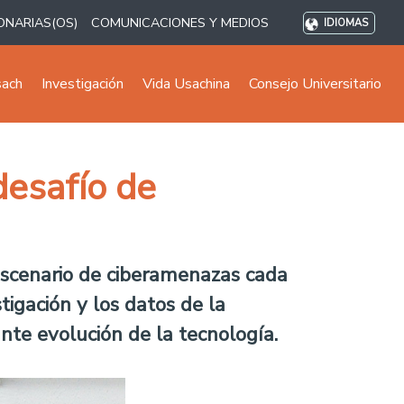
ONARIAS(OS)
COMUNICACIONES Y MEDIOS
IDIOMAS
sach
Investigación
Vida Usachina
Consejo Universitario
desafío de
 escenario de ciberamenazas cada
tigación y los datos de la
ante evolución de la tecnología.