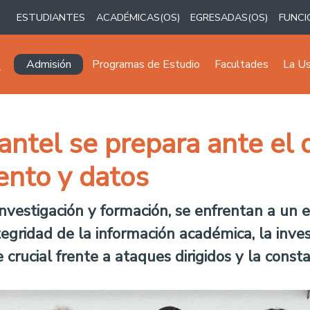
ESTUDIANTES
ACADÉMICAS(OS)
EGRESADAS(OS)
FUNCI
Navegación principal
Admisión
Programas de Estudio
Facultades
La U
antel se prepara ante el 
ento y datos
investigación y formación, se enfrentan a un
egridad de la información académica, la inves
crucial frente a ataques dirigidos y la const