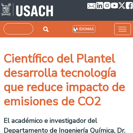
Pasar al contenido principal
Buscar
IDIOMAS
Científico del Plantel
desarrolla tecnología
que reduce impacto de
emisiones de CO2
El académico e investigador del
Departamento de Ingeniería Química, Dr.