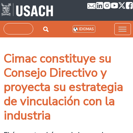
Pasar al contenido principal
Buscar
IDIOMAS
Cimac constituye su
Consejo Directivo y
proyecta su estrategia
de vinculación con la
industria