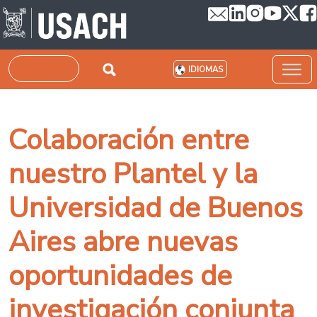
Pasar al contenido principal
Buscar
IDIOMAS
Colaboración entre
nuestro Plantel y la
Universidad de Buenos
Aires abre nuevas
oportunidades de
investigación conjunta