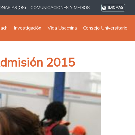
ONARIAS(OS)
COMUNICACIONES Y MEDIOS
IDIOMAS
sach
Investigación
Vida Usachina
Consejo Universitario
 Admisión 2015