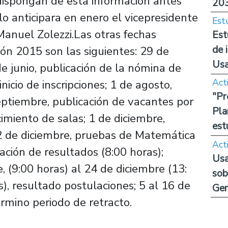
dispongan de esta información antes
20
lo anticipara en enero el vicepresidente
Est
Manuel Zolezzi.Las otras fechas
Est
de 
ón 2015 son las siguientes: 29 de
Us
e junio, publicación de la nómina de
Act
nicio de inscripciones; 1 de agosto,
"Pr
septiembre, publicación de vacantes por
Pla
imiento de salas; 1 de diciembre,
est
2 de diciembre, pruebas de Matemática
Act
cación de resultados (8:00 horas);
Usa
, (9:00 horas) al 24 de diciembre (13:
sob
s), resultado postulaciones; 5 al 16 de
Ge
érmino periodo de retracto.