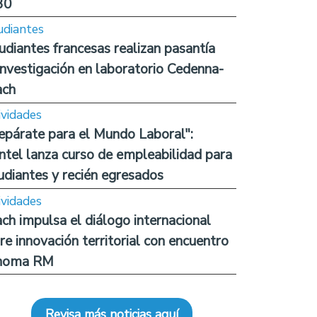
30
udiantes
udiantes francesas realizan pasantía
investigación en laboratorio Cedenna-
ach
ividades
epárate para el Mundo Laboral":
ntel lanza curso de empleabilidad para
udiantes y recién egresados
ividades
ch impulsa el diálogo internacional
re innovación territorial con encuentro
noma RM
Revisa más noticias aquí