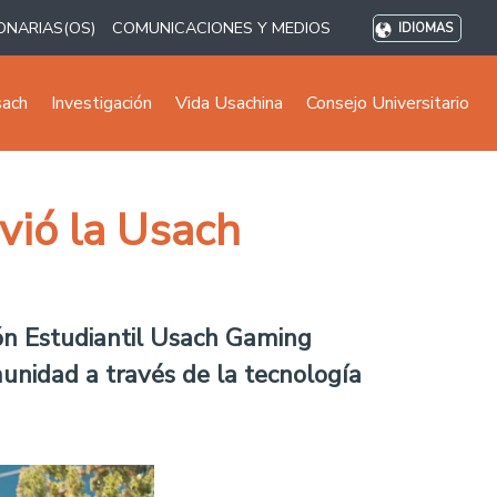
ONARIAS(OS)
COMUNICACIONES Y MEDIOS
IDIOMAS
sach
Investigación
Vida Usachina
Consejo Universitario
vió la Usach
ión Estudiantil Usach Gaming
munidad a través de la tecnología