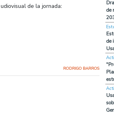
Dra
audiovisual de la jornada:
de 
20
Est
Est
de 
Us
Act
"Pr
RODRIGO BARROS
Pla
est
Act
Usa
sob
Ge