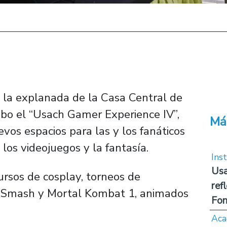
n la explanada de la Casa Central de
abo el “Usach Gamer Experience IV”,
Má
evos espacios para las y los fanáticos
, los videojuegos y la fantasía.
Inst
Usa
cursos de cosplay, torneos de
ref
r Smash y Mortal Kombat 1, animados
Fon
Aca