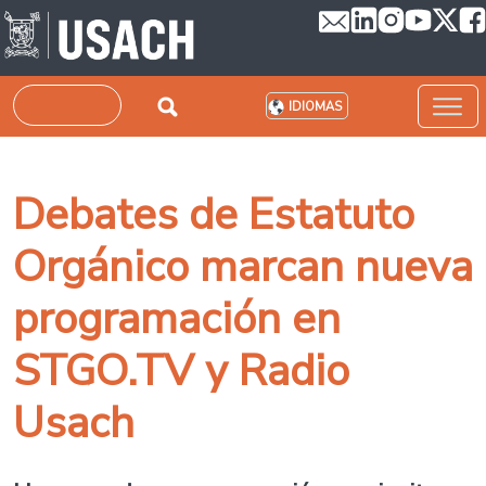
Pasar al contenido principal
Buscar
IDIOMAS
Debates de Estatuto
Orgánico marcan nueva
programación en
STGO.TV y Radio
Usach