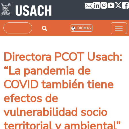
Pasar al contenido principal
Buscar
IDIOMAS
Directora PCOT Usach:
“La pandemia de
COVID también tiene
efectos de
vulnerabilidad socio
territorial y ambiental”