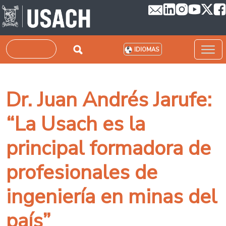
Pasar al contenido principal
Buscar
IDIOMAS
Dr. Juan Andrés Jarufe:
“La Usach es la
principal formadora de
profesionales de
ingeniería en minas del
país”