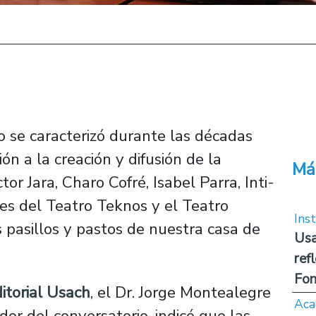
o se caracterizó durante las décadas
ón a la creación y difusión de la
Má
tor Jara, Charo Cofré, Isabel Parra, Inti-
tes del Teatro Teknos y el Teatro
Inst
 pasillos y pastos de nuestra casa de
Usa
ref
Fon
itorial Usach
, el Dr. Jorge Montealegre
Aca
dor del conversatorio, indicó que las