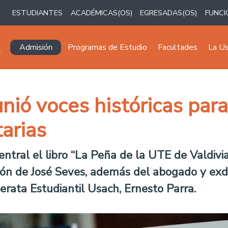
ESTUDIANTES
ACADÉMICAS(OS)
EGRESADAS(OS)
FUNCI
Navegación principal
Admisión
Programas de Estudio
Facultades
La U
unió voces históricas para
tarias
central el libro “La Peña de la UTE de Valdiv
ción de José Seves, además del abogado y exdi
erata Estudiantil Usach, Ernesto Parra.