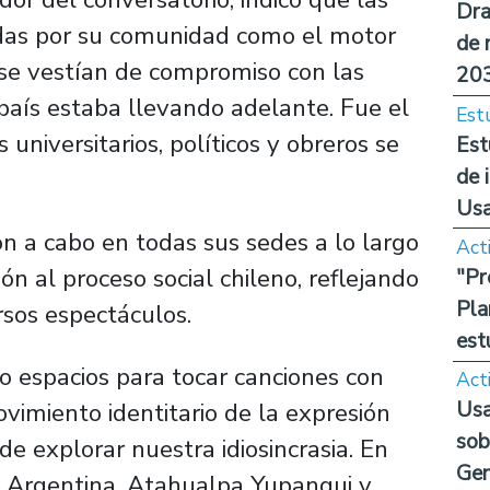
Dra
das por su comunidad como el motor
de 
 se vestían de compromiso con las
20
país estaba llevando adelante. Fue el
Est
niversitarios, políticos y obreros se
Est
de 
Us
on a cabo en todas sus sedes a lo largo
Act
ón al proceso social chileno, reflejando
"Pr
Pla
ersos espectáculos.
est
o espacios para tocar canciones con
Act
Usa
vimiento identitario de la expresión
sob
de explorar nuestra idiosincrasia. En
Ge
en Argentina, Atahualpa Yupanqui y