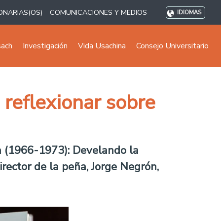
ONARIAS(OS)
COMUNICACIONES Y MEDIOS
IDIOMAS
sach
Investigación
Vida Usachina
Consejo Universitario
 reflexionar sobre
ia (1966-1973): Develando la
rector de la peña, Jorge Negrón,