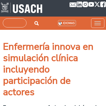
Pasar al contenido principal
Buscar
IDIOMAS
Enfermería innova en
simulación clínica
incluyendo
participación de
actores