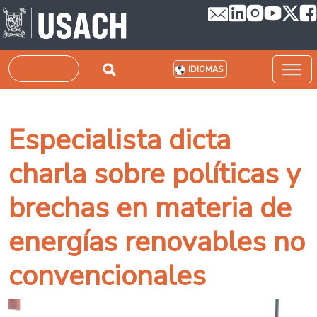
Pasar al contenido principal
Buscar
IDIOMAS
Especialista dicta
charla sobre políticas y
brechas en materia de
energías renovables no
convencionales