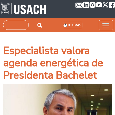
Pasar al contenido principal
Buscar
IDIOMAS
Especialista valora
agenda energética de
Presidenta Bachelet