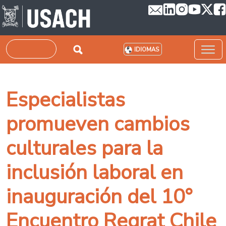
Pasar al contenido principal
Buscar
IDIOMAS
Especialistas
promueven cambios
culturales para la
inclusión laboral en
inauguración del 10°
Encuentro Regrat Chile