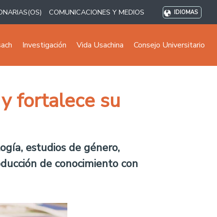
ONARIAS(OS)
COMUNICACIONES Y MEDIOS
IDIOMAS
sach
Investigación
Vida Usachina
Consejo Universitario
y fortalece su
ología, estudios de género,
roducción de conocimiento con