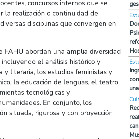
docentes, concursos internos que se
ges
 la realización o continuidad de
Est
 diversas disciplinas que convergen en
Doc
Psi
ref
Hos
de FAHU abordan una amplia diversidad
incluyendo el análisis histórico y
Est
Ing
ca y literaria, los estudios feministas y
com
nico, la educación de lenguas, el teatro
una
mientas tecnológicas y
Cul
humanidades. En conjunto, los
Rec
ión situada, rigurosa y con proyección
rea
can
Mus