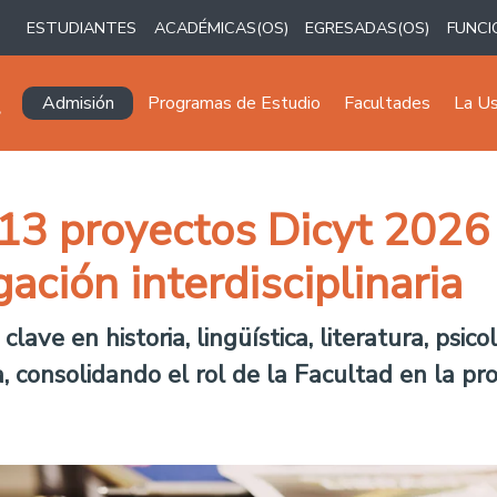
ESTUDIANTES
ACADÉMICAS(OS)
EGRESADAS(OS)
FUNCI
Navegación principal
Admisión
Programas de Estudio
Facultades
La U
13 proyectos Dicyt 2026 
gación interdisciplinaria
lave en historia, lingüística, literatura, psic
, consolidando el rol de la Facultad en la p