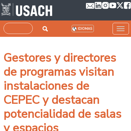
Pasar al contenido principal
Buscar
IDIOMAS
Gestores y directores
de programas visitan
instalaciones de
CEPEC y destacan
potencialidad de salas
y espacios