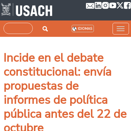
Pasar al contenido principal
Buscar
IDIOMAS
Incide en el debate
constitucional: envía
propuestas de
informes de política
pública antes del 22 de
octubre