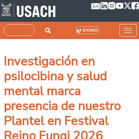
Pasar al contenido principal
Buscar
IDIOMAS
Investigación en
psilocibina y salud
mental marca
presencia de nuestro
Plantel en Festival
Reino Fungi 2026