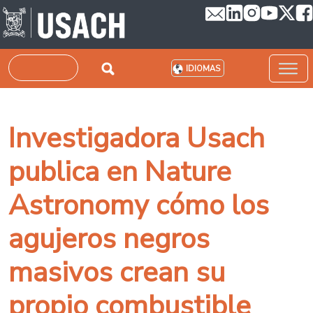
Pasar al contenido principal
Buscar
IDIOMAS
Investigadora Usach
publica en Nature
Astronomy cómo los
agujeros negros
masivos crean su
propio combustible