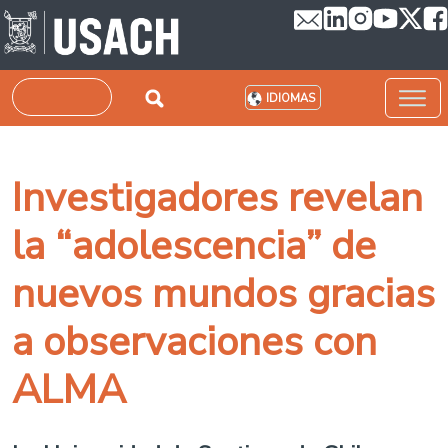
Pasar al contenido principal
Buscar
IDIOMAS
Investigadores revelan
la “adolescencia” de
nuevos mundos gracias
a observaciones con
ALMA