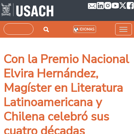
Pasar al contenido principal
Buscar
IDIOMAS
Con la Premio Nacional
Elvira Hernández,
Magíster en Literatura
Latinoamericana y
Chilena celebró sus
cuatro décadas