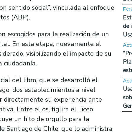
on sentido social”, vinculada al enfoque
Est
tos (ABP).
Est
de 
n escogidos para la realización de un
Us
ntal. En esta etapa, nuevamente el
Act
iderado, visibilizando el impacto de su
"Pr
Pla
a ciudadanía.
est
ial del libro, que se desarrolló el
Act
Usa
go, dos establecimientos a nivel
sob
ar directamente su experiencia ante
Ge
iva. Entre ellos, figura el Liceo
tuye un hito de orgullo para la
de Santiago de Chile, que lo administra