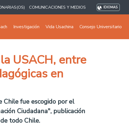
ONARIAS(OS)
COMUNICACIONES Y MEDIOS
IDIOMAS
sach
Investigación
Vida Usachina
Consejo Universitario
r la USACH, entre
edagógicas en
 Chile fue escogido por el
ación Ciudadana", publicación
de todo Chile.