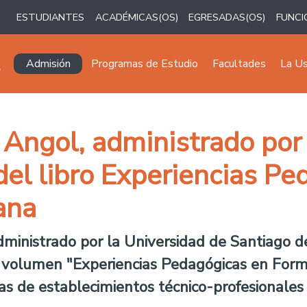
ESTUDIANTES
ACADÉMICAS(OS)
EGRESADAS(OS)
FUNCI
Navegación principal
Admisión
Programas de Estudio
Facultades
La U
e Angol, administrado po
del libro Experiencias P
ana
ministrado por la Universidad de Santiago de
l volumen "Experiencias Pedagógicas en Form
as de establecimientos técnico-profesionales 