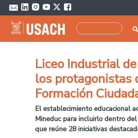
Pasar al contenido principal
Buscar
Liceo Industrial d
los protagonistas 
Formación Ciudad
El establecimiento educacional ad
Mineduc para incluirlo dentro de
que reúne 28 iniciativas destacad