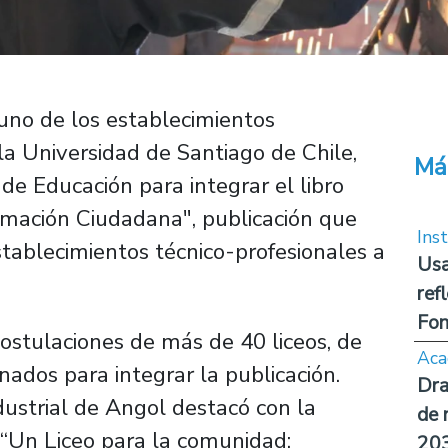
 uno de los establecimientos
la Universidad de Santiago de Chile,
Má
 de Educación para integrar el libro
rmación Ciudadana", publicación que
Inst
stablecimientos técnico-profesionales a
Usa
ref
Fon
postulaciones de más de 40 liceos, de
Aca
nados para integrar la publicación.
Dra
dustrial de Angol destacó con la
de 
“Un Liceo para la comunidad:
20