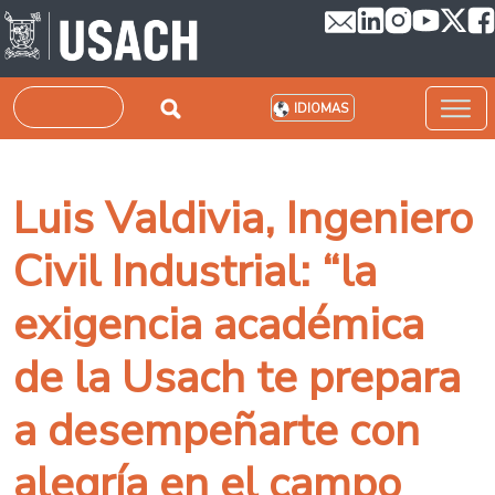
Pasar al contenido principal
Buscar
IDIOMAS
Luis Valdivia, Ingeniero
Civil Industrial: “la
exigencia académica
de la Usach te prepara
a desempeñarte con
alegría en el campo