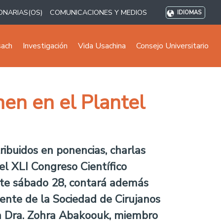
ONARIAS(OS)
COMUNICACIONES Y MEDIOS
IDIOMAS
sach
Investigación
Vida Usachina
Consejo Universitario
en en el Plantel
tribuidos en ponencias, charlas
el XLI Congreso Científico
ste sábado 28, contará además
dente de la Sociedad de Cirujanos
 la Dra. Zohra Abakoouk, miembro