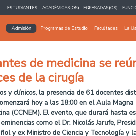
ESTUDIANTES
ACADÉMICAS(OS)
EGRESADAS(OS)
FUNCI
Navegación principal
Admisión
Programas de Estudio
Facultades
La U
ntes de medicina se reún
es de la cirugía
s y clínicos, la presencia de 61 docentes dis
 comenzará hoy a las 18:00 en el Aula Magna 
cina (CCNEM). El evento, que durará hasta e
 eminencias como el Dr. Nicolás Jarufe, Presi
pañol y ex Ministro de Ciencia y Tecnología y