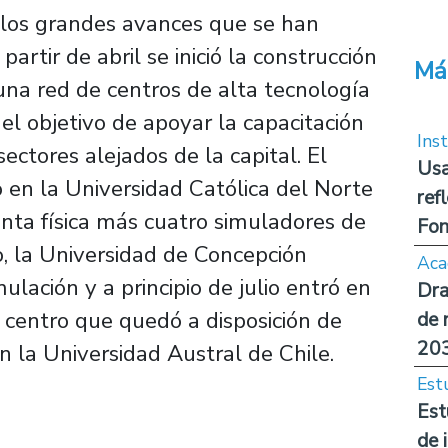
 los grandes avances que se han
partir de abril se inició la construcción
Má
 una red de centros de alta tecnología
 el objetivo de apoyar la capacitación
Inst
ectores alejados de la capital. El
Usa
en la Universidad Católica del Norte
ref
nta física más cuatro simuladores de
Fon
to, la Universidad de Concepción
Aca
ulación y a principio de julio entró en
Dra
 centro que quedó a disposición de
de 
20
 la Universidad Austral de Chile.
Est
Est
de 