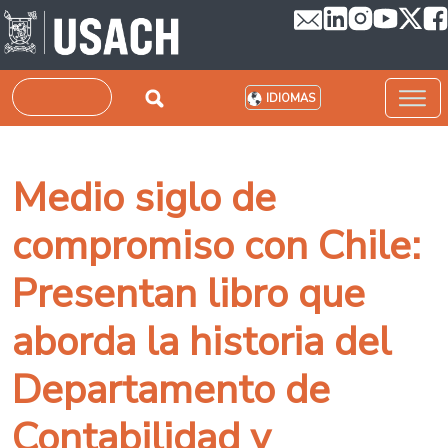
Pasar al contenido principal
Buscar
IDIOMAS
Medio siglo de
compromiso con Chile:
Presentan libro que
aborda la historia del
Departamento de
Contabilidad y