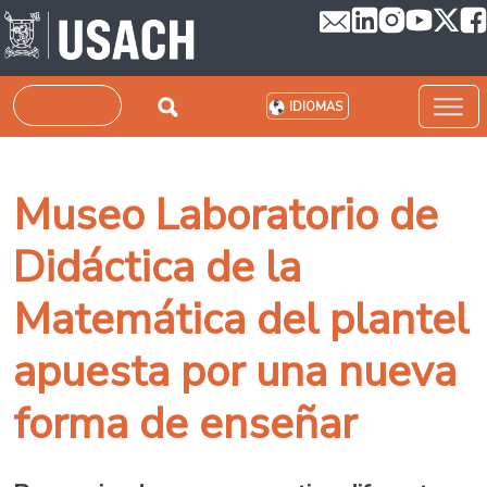
Pasar al contenido principal
Buscar
IDIOMAS
Museo Laboratorio de
Didáctica de la
Matemática del plantel
apuesta por una nueva
forma de enseñar