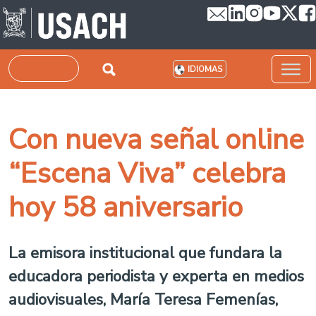
Pasar al contenido principal
Buscar
IDIOMAS
Con nueva señal online
“Escena Viva” celebra
hoy 58 aniversario
La emisora institucional que fundara la
educadora periodista y experta en medios
audiovisuales, María Teresa Femenías,