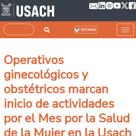
Pasar al contenido principal
Buscar
IDIOMAS
Operativos
ginecológicos y
obstétricos marcan
inicio de actividades
por el Mes por la Salud
de la Mujer en la Usach