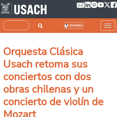
Pasar al contenido principal
Buscar
IDIOMAS
Orquesta Clásica
Usach retoma sus
conciertos con dos
obras chilenas y un
concierto de violín de
Mozart