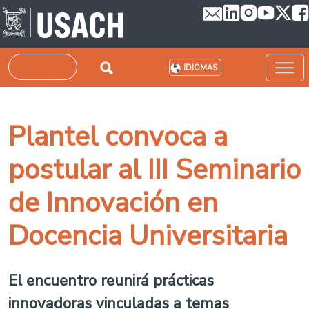
Pasar al contenido principal
Buscar
IDIOMAS
Plantel convoca a
postular al III Seminario
de Innovación en
Docencia Universitaria
El encuentro reunirá prácticas
innovadoras vinculadas a temas