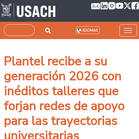
Pasar al contenido principal
Buscar
IDIOMAS
Plantel recibe a su
generación 2026 con
inéditos talleres que
forjan redes de apoyo
para las trayectorias
universitarias